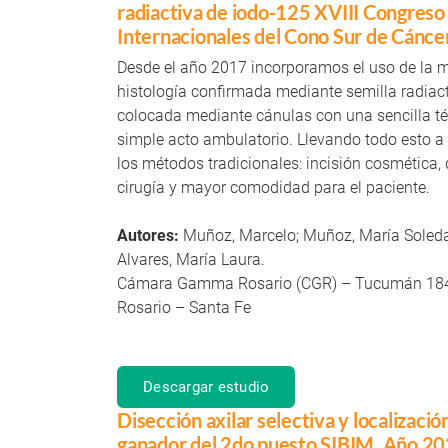
radiactiva de iodo-125 XVIII Congreso
Internacionales del Cono Sur de Cánc
Desde el año 2017 incorporamos el uso de la m
histología confirmada mediante semilla radiac
colocada mediante cánulas con una sencilla téc
simple acto ambulatorio. Llevando todo esto a
los métodos tradicionales: incisión cosmética
cirugía y mayor comodidad para el paciente.
Autores:
Muñoz, Marcelo; Muñoz, María Soleda
Alvares, María Laura.
Cámara Gamma Rosario (CGR) – Tucumán 18
Rosario – Santa Fe
Descargar estudio
Disección axilar selectiva y localizaci
ganador del 2do puesto SIBIM. Año 2