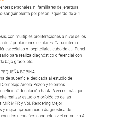
ntes personales, ni familiares de jerarquía,
o-sanguinolenta por pezón izquierdo de 3-4
is, con múltiples proliferaciones a nivel de los
ia de 2 poblaciones celulares: Capa interna:
érica: células mioepiteliales cuboidales. Panel
rio para realiza diagnóstico diferencial con
 de bajo grado, etc.
 PEQUEÑA BOBINA
a de superficie, dedicada al estudio de
 Complejo Areola-Pezón y telorreas
beneficios? Resolución hasta 6 veces más que
ite realizar estudio morfológico de las
es MIP, MPR y Vol. Rendering Mejor
es y mejor aproximación diagnóstica de
lucren los pequeños conductos y el complejo A-