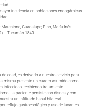
 edad.
 mayor incidencia en poblaciones endogámicas
idad.
a; Marchione, Guadalupe; Pino, María Inés
R) – Tucumán 1840
de edad, es derivado a nuestro servicio para
x. La misma presento un cuadro asumido como
 infeccioso, recibiendo tratamiento
mismo. La paciente persiste con disnea y con
uestra un infiltrado basal bilateral.
or reflujo gastroesofágico y uso de laxantes