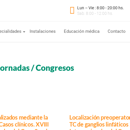
Lun – Vie : 8:00 - 20:00 hs.
Sab: 8:00 - 12:00 hs.
ecialidades
Instalaciones
Educación médica
Contacto
Jornadas / Congresos
lizados mediante la
Localización preoperator
asos clínicos. XVIII
TC de ganglios linfático