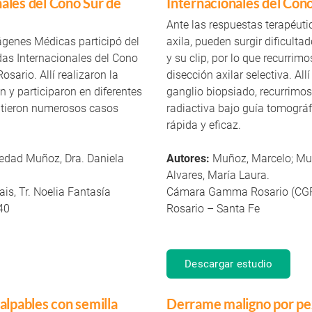
ales del Cono Sur de
Internacionales del Co
Ante las respuestas terapéuti
ágenes Médicas participó del
axila, pueden surgir dificulta
das Internacionales del Cono
y su clip, por lo que recurrim
sario. Allí realizaron la
disección axilar selectiva. Al
n y participaron en diferentes
ganglio biopsiado, recurrimos
utieron numerosos casos
radiactiva bajo guía tomográ
rápida y eficaz.
ledad Muñoz, Dra. Daniela
Autores:
Muñoz, Marcelo; Muñ
Alvares, María Laura.
ais, Tr. Noelia Fantasía
Cámara Gamma Rosario (CG
40
Rosario – Santa Fe
Descargar estudio
alpables con semilla
Derrame maligno por pe