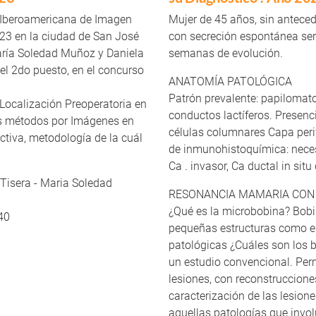
 Iberoamericana de Imagen
Mujer de 45 años, sin antecede
23 en la ciudad de San José
con secreción espontánea ser
aría Soledad Muñoz y Daniela
semanas de evolución.
el 2do puesto, en el concurso
ANATOMÍA PATOLÓGICA
Patrón prevalente: papilomatos
y Localización Preoperatoria en
conductos lactíferos. Presenc
los métodos por Imágenes en
células columnares Capa perif
ctiva, metodología de la cuál
de inmunohistoquímica: necesa
Ca . invasor, Ca ductal in situ
 Tisera - Maria Soledad
RESONANCIA MAMARIA CON
¿Qué es la microbobina? Bobin
40
pequeñas estructuras como el
patológicas ¿Cuáles son los 
un estudio convencional. Perm
lesiones, con reconstruccion
caracterización de las lesion
aquellas patologías que invo