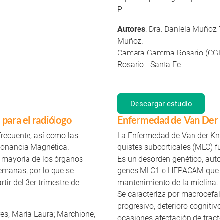
P
Autores
: Dra. Daniela Muñoz 
Muñoz.
Camara Gamma Rosario (CG
Rosario - Santa Fe
Descargar estudio
para el radiólogo
Enfermedad de Van Der
frecuente, así como las
La Enfermedad de Van der Kn
esonancia Magnética.
quistes subcorticales (MLC) f
 mayoría de los órganos
Es un desorden genético, aut
semanas, por lo que se
genes MLC1 o HEPACAM que ca
ir del 3er trimestre de
mantenimiento de la mielina.
Se caracteriza por macrocefal
progresivo, deterioro cognitiv
ares, María Laura; Marchione,
ocasiones afectación de trac