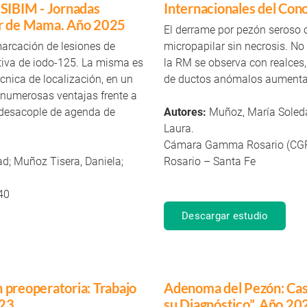
 SIBIM - Jornadas
Internacionales del Co
er de Mama. Año 2025
El derrame por pezón seroso 
arcación de lesiones de
micropapilar sin necrosis. No
tiva de iodo-125. La misma es
la RM se observa con realces
nica de localización, en un
de ductos anómalos aumenta
 numerosas ventajas frente a
, desacople de agenda de
Autores:
Muñoz, María Soleda
Laura.
Cámara Gamma Rosario (CG
d; Muñoz Tisera, Daniela;
Rosario – Santa Fe
40
Descargar estudio
ón preoperatoria: Trabajo
Adenoma del Pezón: Caso
023
su Diagnóstico”. Año 20