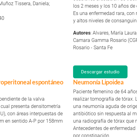
 Muñoz Tissera, Daniela;
los 2 meses y los 10 años de
Es una enfermedad rara, con
40
y altos niveles de consanguin
Autores
: Alvares, María Laur
Camara Gamma Rosario (CG
Rosario - Santa Fe
Descargar estudio
roperitoneal espontáneo
Neumonía Lipoidea
Paciente femenino de 64 años 
pendiente de la valva
realizar tomografía de tóra
la cual presenta densitometría
una neumonía aguda de origen
), con áreas interpuestas de
antibiótico sin respuesta al 
m en sentido A-P por 158mm
una radiografía de tórax que m
Antecedentes de enfermedad p
por constipación.