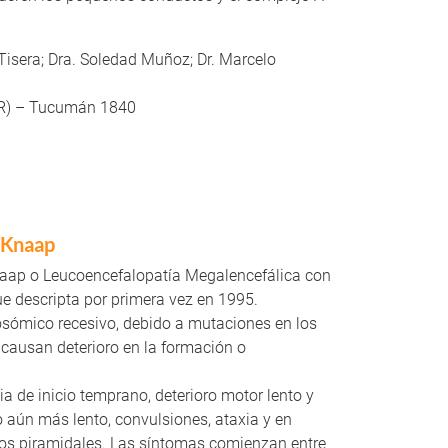
Tisera; Dra. Soledad Muñoz; Dr. Marcelo
R) – Tucumán 1840
 Knaap
aap o Leucoencefalopatía Megalencefálica con
ue descripta por primera vez en 1995.
osómico recesivo, debido a mutaciones en los
usan deterioro en la formación o
ia de inicio temprano, deterioro motor lento y
o aún más lento, convulsiones, ataxia y en
tos piramidales. Las síntomas comienzan entre