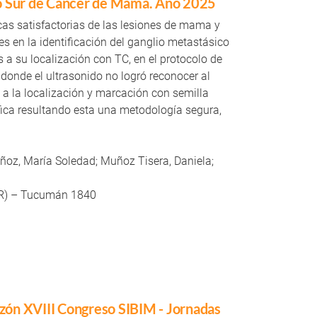
no Sur de Cáncer de Mama. Año 2025
cas satisfactorias de las lesiones de mama y
des en la identificación del ganglio metastásico
os a su localización con TC, en el protocolo de
lí donde el ultrasonido no logró reconocer al
 a la localización y marcación con semilla
fica resultando esta una metodología segura,
oz, María Soledad; Muñoz Tisera, Daniela;
R) – Tucumán 1840
zón XVIII Congreso SIBIM - Jornadas