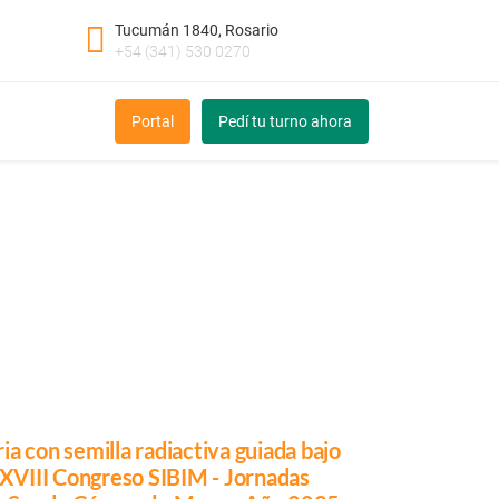
Tucumán 1840, Rosario
+54 (341) 530 0270
Portal
Pedí tu turno ahora
ia con semilla radiactiva guiada bajo
s XVIII Congreso SIBIM - Jornadas